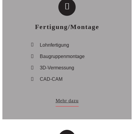
Fertigung/Montage
Lohnfertigung
Baugruppenmontage
3D-Vermessung
CAD-CAM
Mehr dazu