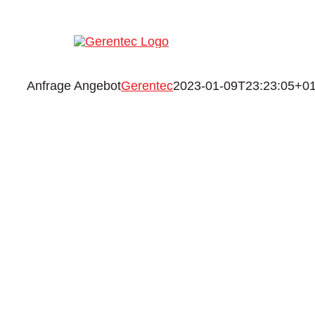
Zum
Inhalt
springen
Anfrage Angebot
Gerentec
2023-01-09T23:23:05+01